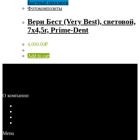
Быстрый просмотр
Фотокомпозиты
Вери Бест (Very Best), световой,
7х4,5г, Prime-Dent
4,000.00
₽
Add to cart
Каталог
Распродажа
О компании
О компании
Документы
Вакансии
Контакты
Menu