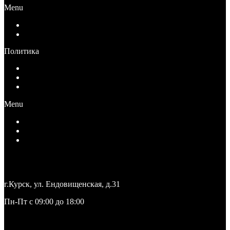
Menu
Публичная оферта для физических лиц
Публичная оферта для юридических лиц
Политика
Политика конфиденциальности
Согласие на обработку персональных данных
Ограничение ответственности
Menu
Политика конфиденциальности
Согласие на обработку персональных данных
Ограничение ответственности
+7 (4712) 27-27-71
medteka.pro46@yandex.ru
г.Курск, ул. Ендовищенская, д.31
Пн-Пт с 09:00 до 18:00
Заказать звонок