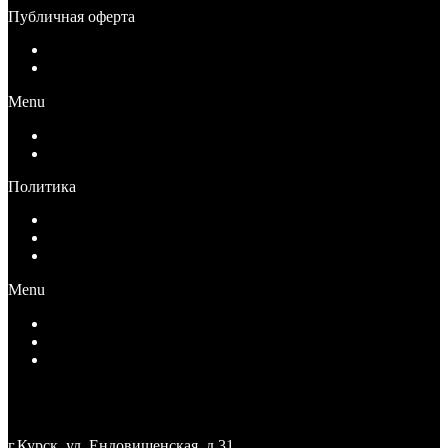
Публичная оферта
Публичная оферта для физических лиц
Публичная оферта для юридических лиц
Menu
Публичная оферта для физических лиц
Публичная оферта для юридических лиц
Политика
Политика конфиденциальности
Согласие на обработку персональных данных
Ограничение ответственности
Menu
Политика конфиденциальности
Согласие на обработку персональных данных
Ограничение ответственности
+7 (4712) 27-27-71
medteka.pro46@yandex.ru
г.Курск, ул. Ендовищенская, д.31