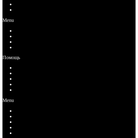
Вакансии
Контакты
Menu
О компании
Документы
Вакансии
Контакты
Помощь
Как купить
Условия оплаты
Условия возврата
Условия доставки
Вопрос-Ответ
Menu
Как купить
Условия оплаты
Условия возврата
Условия доставки
Вопрос-Ответ