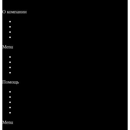
Распродажа
О компании
О компании
Документы
Вакансии
Контакты
Menu
О компании
Документы
Вакансии
Контакты
Помощь
Как купить
Условия оплаты
Условия возврата
Условия доставки
Вопрос-Ответ
Menu