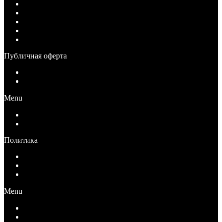
Как купить
Условия оплаты
Условия возврата
Условия доставки
Вопрос-Ответ
Публичная оферта
Публичная оферта для физических лиц
Публичная оферта для юридических лиц
Menu
Публичная оферта для физических лиц
Публичная оферта для юридических лиц
Политика
Политика конфиденциальности
Согласие на обработку персональных данных
Ограничение ответственности
Menu
Политика конфиденциальности
Согласие на обработку персональных данных