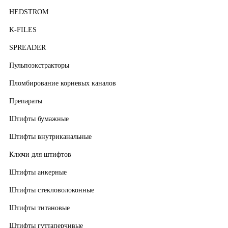
HEDSTROM
K-FILES
SPREADER
Пульпоэкстракторы
Пломбирование корневых каналов
Препараты
Штифты бумажные
Штифты внутриканальные
Ключи для штифтов
Штифты анкерные
Штифты стекловолоконные
Штифты титановые
Штифты гуттаперчивые