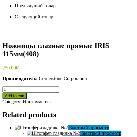
Предыдущий товар
Следующий товар
Ножницы глазные прямые IRIS
115мм(408)
250.00
₽
Производитель:
Cornerstone Corporation
Ножницы
глазные
Add to cart
прямые
Category:
Инструменты
IRIS
115мм(408)
Related products
quantity
Быстрый просмотр
Быстрый просмотр