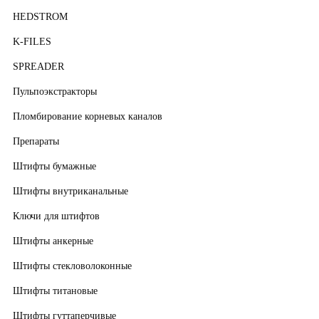
HEDSTROM
K-FILES
SPREADER
Пульпоэкстракторы
Пломбирование корневых каналов
Препараты
Штифты бумажные
Штифты внутриканальные
Ключи для штифтов
Штифты анкерные
Штифты стекловолоконные
Штифты титановые
Штифты гуттаперчивые