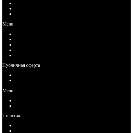
Условия возврата
Условия доставки
Вопрос-Ответ
Menu
Как купить
Условия оплаты
Условия возврата
Условия доставки
Вопрос-Ответ
Публичная оферта
Публичная оферта для физических лиц
Публичная оферта для юридических лиц
Menu
Публичная оферта для физических лиц
Публичная оферта для юридических лиц
Политика
Политика конфиденциальности
Согласие на обработку персональных данных