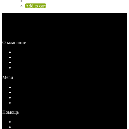
Add to cart
Каталог
Распродажа
О компании
О компании
Документы
Вакансии
Контакты
Menu
О компании
Документы
Вакансии
Контакты
Помощь
Как купить
Условия оплаты