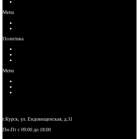
Публичная оферта для юридических лиц
Menu
Публичная оферта для физических лиц
Публичная оферта для юридических лиц
Политика
Политика конфиденциальности
Согласие на обработку персональных данных
Ограничение ответственности
Menu
Политика конфиденциальности
Согласие на обработку персональных данных
Ограничение ответственности
+7 (4712) 27-27-71
medteka.pro46@yandex.ru
г.Курск, ул. Ендовищенская, д.31
Пн-Пт с 09:00 до 18:00