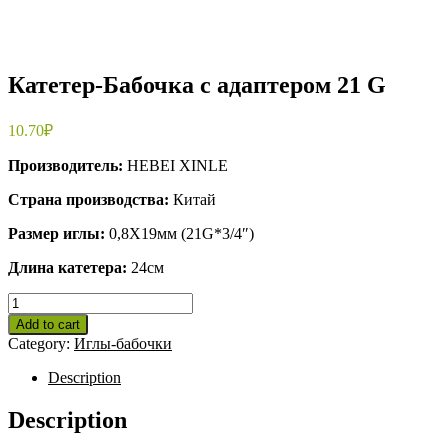
Катетер-Бабочка с адаптером 21 G
10.70
₽
Производитель:
HEBEI XINLE
Страна производства:
Китай
Размер иглы:
0,8Х19мм (21G*3/4″)
Длина катетера:
24см
Катетер-
Бабочка
Add to cart
с
Category:
Иглы-бабочки
адаптером
21
Description
G
quantity
Description