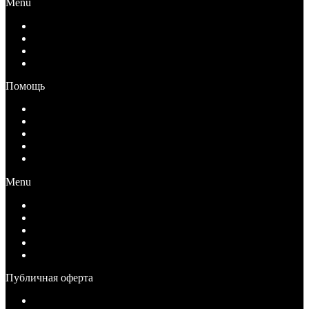
Menu
О компании
Документы
Вакансии
Контакты
Помощь
Как купить
Условия оплаты
Условия возврата
Условия доставки
Вопрос-Ответ
Menu
Как купить
Условия оплаты
Условия возврата
Условия доставки
Вопрос-Ответ
Публичная оферта
Публичная оферта для физических лиц