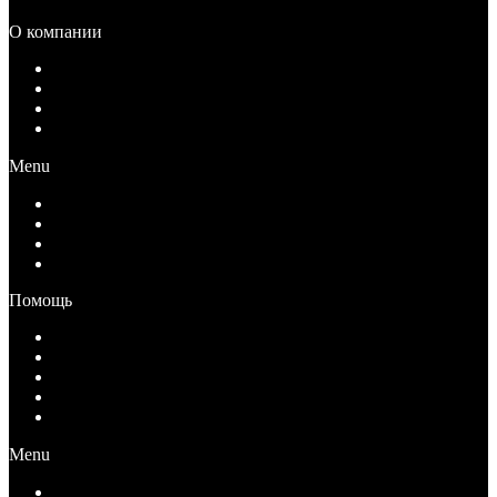
О компании
О компании
Документы
Вакансии
Контакты
Menu
О компании
Документы
Вакансии
Контакты
Помощь
Как купить
Условия оплаты
Условия возврата
Условия доставки
Вопрос-Ответ
Menu
Как купить