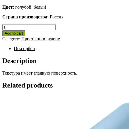
Цвет:
голубой, белый
Страна производства:
Россия
Простыни
80х200
Add to cart
в
Category:
Простыни в рулоне
рулоне
Премиум,
Description
100
шт
Description
quantity
Текстура имеет гладкую поверхность.
Related products