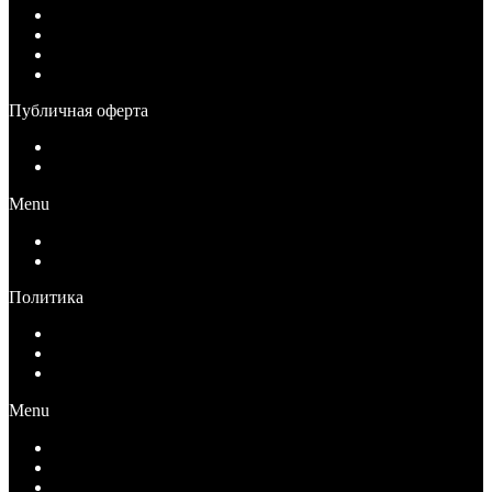
Условия оплаты
Условия возврата
Условия доставки
Вопрос-Ответ
Публичная оферта
Публичная оферта для физических лиц
Публичная оферта для юридических лиц
Menu
Публичная оферта для физических лиц
Публичная оферта для юридических лиц
Политика
Политика конфиденциальности
Согласие на обработку персональных данных
Ограничение ответственности
Menu
Политика конфиденциальности
Согласие на обработку персональных данных
Ограничение ответственности