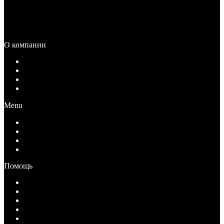
Каталог
Распродажа
О компании
О компании
Документы
Вакансии
Контакты
Menu
О компании
Документы
Вакансии
Контакты
Помощь
Как купить
Условия оплаты
Условия возврата
Условия доставки
Вопрос-Ответ