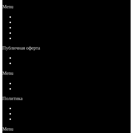
Menu
Как купить
Условия оплаты
Условия возврата
Условия доставки
Вопрос-Ответ
Публичная оферта
Публичная оферта для физических лиц
Публичная оферта для юридических лиц
Menu
Публичная оферта для физических лиц
Публичная оферта для юридических лиц
Политика
Политика конфиденциальности
Согласие на обработку персональных данных
Ограничение ответственности
Menu