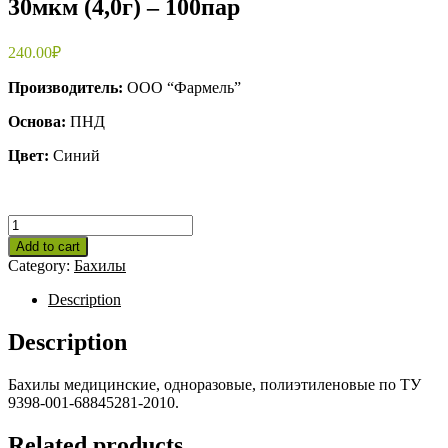
30мкм (4,0г) – 100пар
240.00
₽
Производитель:
ООО “Фармель”
Основа:
ПНД
Цвет:
Синий
Бахилы
медицинские
Add to cart
особопрочные
Category:
Бахилы
30мкм
(4,0г)
Description
-
100пар
Description
quantity
Бахилы медицинские, одноразовые, полиэтиленовые по ТУ
9398-001-68845281-2010.
Related products