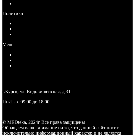
Публичная оферта для юридических лиц
Политика
Политика конфиденциальности
Согласие на обработку персональных данных
Ограничение ответственности
Menu
Политика конфиденциальности
Согласие на обработку персональных данных
Ограничение ответственности
+7 (4712) 27-27-71
medteka.pro46@yandex.ru
г.Курск, ул. Ендовищенская, д.31
Пн-Пт с 09:00 до 18:00
Заказать звонок
© MEDteka, 2024г Все права защищены
Обращаем ваше внимание на то, что данный сайт носит
исключительно информационный характер и не является