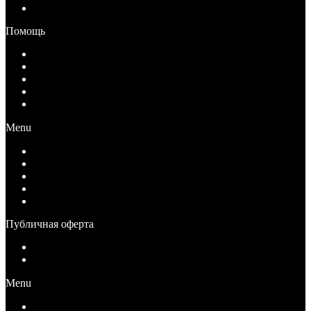
Контакты
Помощь
Как купить
Условия оплаты
Условия возврата
Условия доставки
Вопрос-Ответ
Menu
Как купить
Условия оплаты
Условия возврата
Условия доставки
Вопрос-Ответ
Публичная оферта
Публичная оферта для физических лиц
Публичная оферта для юридических лиц
Menu
Публичная оферта для физических лиц