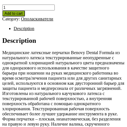
Перчатки
смотровые
Add to cart
латексные
Category:
Ополаскиватели
Benovy
Dental
Description
Formula
хлорированные
Description
неопудренные
(размер
Медицинские латексные перчатки Benovy Dental Formula из
XL,
натурального латекса текстурированные неопудренные с
50
однократной хлоринацией натурального цвета предназначены
пар)
для одноразового использования в качестве защитного
quantity
барьера при ношении на руках медицинского работника во
время осмотра/лечения пациента или для других санитарных
целей, используются в основном как двусторонний барьер для
защиты пациента и медперсонала от различных загрязнений.
Изготовлены из натурального каучукового латекса с
текстурированной рабочей поверхностью, а внутренняя
поверхность обработана с помощью однократного
хлорирования. Текстурированная рабочая поверхность
обеспечивает более лучшее удержание инструмента в руке.
Форма перчатки – плоская, неанатомическая, без разделения
на правую и левую руку. Наличие валика, скрученного